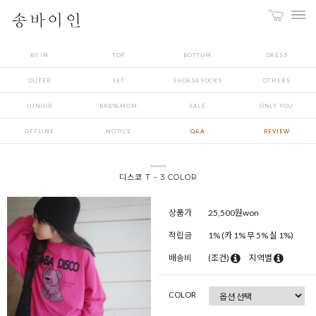
BY IN
TOP
BOTTOM
DRESS
OUTER
SET
SHOES&SOCKS
OTHERS
JUNIOR
BABY&MOM
SALE
ONLY YOU
OFFLINE
NOTICE
Q&A
REVIEW
디스코 T - 3 COLOR
상품가
25,500
원won
적립금
1% (카 1% 무 5% 실 1%)
배송비
(조건)
지역별
COLOR