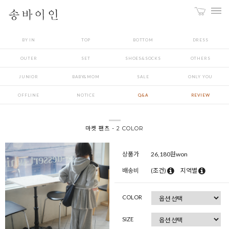
BY IN
TOP
BOTTOM
DRESS
OUTER
SET
SHOES&SOCKS
OTHERS
JUNIOR
BABY&MOM
SALE
ONLY YOU
OFFLINE
NOTICE
Q&A
REVIEW
마켓 팬츠 - 2 COLOR
상품가
26,180
원won
배송비
(조건)
지역별
COLOR
SIZE