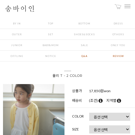
BY IN
TOP
BOTTOM
DRESS
OUTER
SET
SHOES&SOCKS
OTHERS
JUNIOR
BABY&MOM
SALE
ONLY YOU
OFFLINE
NOTICE
Q&A
REVIEW
몰리 T - 2 COLOR
상품가
17,850
원won
배송비
(조건)
지역별
COLOR
SIZE