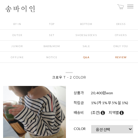
BY IN
TOP
BOTTOM
DRESS
OUTER
SET
SHOES&SOCKS
OTHERS
JUNIOR
BABY&MOM
SALE
ONLY YOU
OFFLINE
NOTICE
Q&A
REVIEW
크로우 T - 2 COLOR
상품가
20,400
원won
적립금
1% (카 1% 무 5% 실 1%)
배송비
(조건)
지역별
COLOR