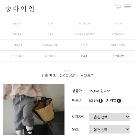
BY IN
TOP
BOTTOM
DRESS
OUTER
SET
SHOES&SOCKS
OTHERS
JUNIOR
BABY&MOM
SALE
ONLY YOU
OFFLINE
NOTICE
Q&A
REVIEW
위드 팬츠 - 2 COLOR + ADULT
상품가
19,040
원won
배송비
(조건)
지역별
COLOR
SIZE