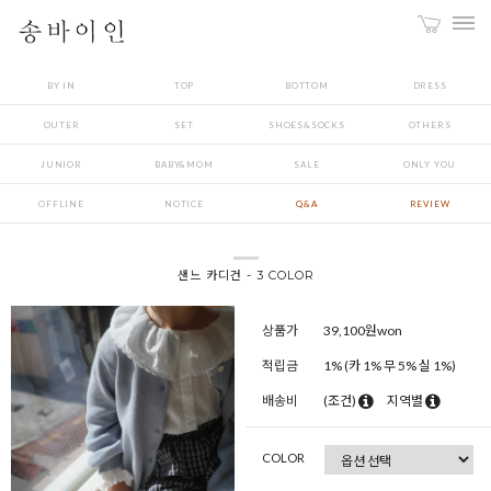
BY IN
TOP
BOTTOM
DRESS
OUTER
SET
SHOES&SOCKS
OTHERS
JUNIOR
BABY&MOM
SALE
ONLY YOU
OFFLINE
NOTICE
Q&A
REVIEW
샌느 카디건 - 3 COLOR
상품가
39,100
원won
적립금
1% (카 1% 무 5% 실 1%)
배송비
(조건)
지역별
COLOR