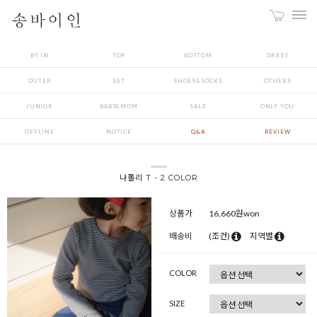
BY IN
TOP
BOTTOM
DRESS
OUTER
SET
SHOES&SOCKS
OTHERS
JUNIOR
BABY&MOM
SALE
ONLY YOU
OFFLINE
NOTICE
Q&A
REVIEW
나폴리 T - 2 COLOR
상품가
16,660
원won
배송비
(조건)
지역별
COLOR
SIZE