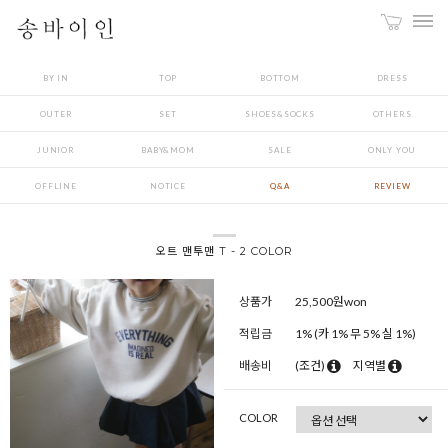
BY IN
TOP
BOTTOM
DRESS
OUTER
SET
SHOES&SOCKS
OTHERS
JUNIOR
BABY&MOM
SALE
ONLY YOU
OFFLINE
NOTICE
Q&A
REVIEW
오트 맨투맨 T - 2 COLOR
상품가
25,500
원won
적립금
1% (카 1% 무 5% 실 1%)
배송비
(조건)
지역별
COLOR