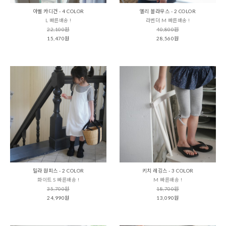
아벨 카디건 - 4 COLOR
엘리 블라우스 - 2 COLOR
L 빠른배송 !
라벤더 M 빠른배송 !
22,100원
40,800원
15,470원
28,560원
밀라 원피스 - 2 COLOR
키치 레깅스 - 3 COLOR
화이트 S 빠른배송 !
M 빠른배송 !
35,700원
18,700원
24,990원
13,090원