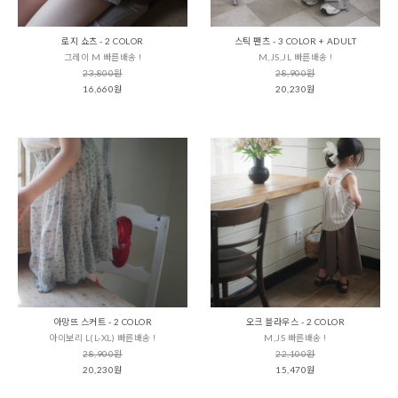
로지 쇼츠 - 2 COLOR
스틱 팬츠 - 3 COLOR + ADULT
그레이 M 빠른배송 !
M,JS,JL 빠른배송 !
23,800원
28,900원
16,660원
20,230원
아망뜨 스커트 - 2 COLOR
오크 블라우스 - 2 COLOR
아이보리 L(L-XL) 빠른배송 !
M,JS 빠른배송 !
28,900원
22,100원
20,230원
15,470원