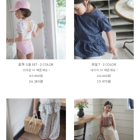
로하 스윔 SET - 2 COLOR
라일 T - 2 COLOR
브라운 M 빠른배송 !
네이비 M 빠른배송 !
37,400원
22,100원
26,180원
15,470원