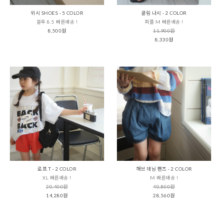
위시 SHOES - 5 COLOR
클림 나시 - 2 COLOR
블루 8.5 빠른배송 !
퍼플 M 빠른배송 !
8,500원
11,900원
8,330원
로프 T - 2 COLOR
해브 데님 팬츠 - 2 COLOR
XL 빠른배송 !
M 빠른배송 !
20,400원
40,800원
14,280원
28,560원