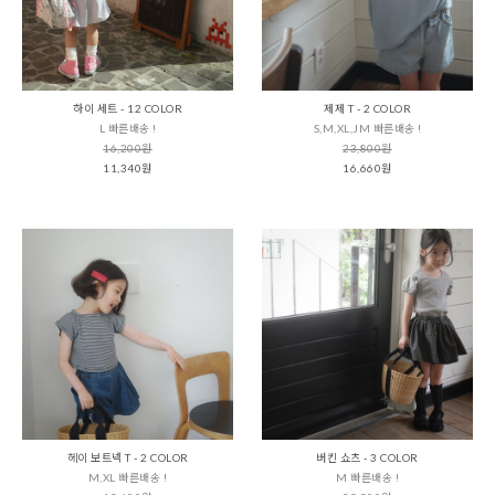
하이 세트 - 12 COLOR
제제 T - 2 COLOR
L 빠른배송 !
S,M,XL,JM 빠른배송 !
16,200원
23,800원
11,340원
16,660원
헤이 보트넥 T - 2 COLOR
버킨 쇼츠 - 3 COLOR
M,XL 빠른배송 !
M 빠른배송 !