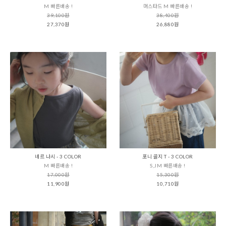
M 빠른배송 !
머스타드 M 빠른배송 !
39,100원
38,400원
27,370원
26,880원
네르 나시 - 3 COLOR
포니 골지 T - 3 COLOR
M 빠른배송 !
S,JM 빠른배송 !
17,000원
15,300원
11,900원
10,710원