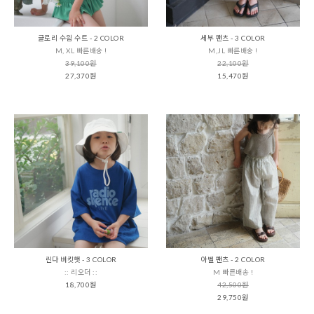
글로리 수읨 수트 - 2 COLOR
세부 팬츠 - 3 COLOR
M, XL 빠른배송 !
M,JL 빠른배송 !
39,100원
22,100원
27,370원
15,470원
린다 버킷햇 - 3 COLOR
아벨 팬츠 - 2 COLOR
:: 리오더 ::
M 빠른배송 !
18,700원
42,500원
29,750원