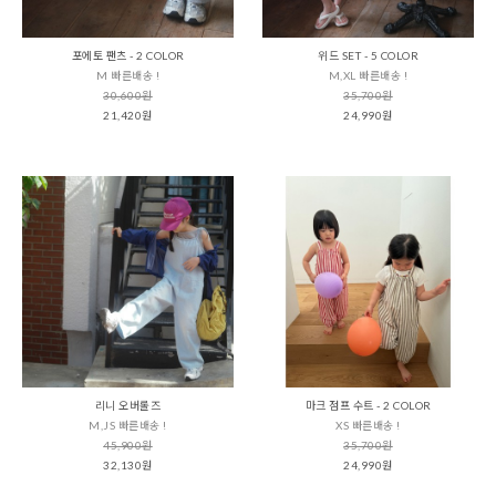
포에토 팬츠 - 2 COLOR
위드 SET - 5 COLOR
M 빠른배송 !
M,XL 빠른배송 !
30,600원
35,700원
21,420원
24,990원
리니 오버롤즈
마크 점프 수트 - 2 COLOR
M,JS 빠른배송 !
XS 빠른배송 !
45,900원
35,700원
32,130원
24,990원