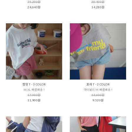
35,200원
20,400원
24,640원
14,280원
썸띵 T - 3 COLOR
포레 T - 2 COLOR
M,XL 빠른배송 !
아이보리 M 빠른배송 !
17,000원
13,600원
11,900원
9,520원