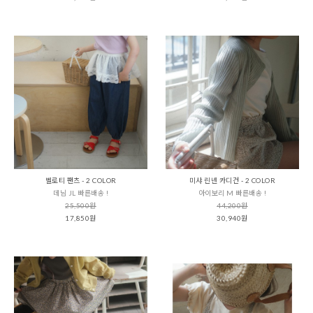
벨로티 팬츠 - 2 COLOR
미샤 린넨 카디건 - 2 COLOR
데님 JL 빠른배송 !
아이보리 M 빠른배송 !
25,500원
44,200원
17,850원
30,940원