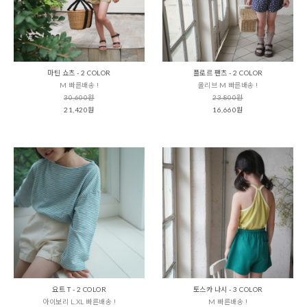
마틴 쇼츠 - 2 COLOR
플로르 팬츠 - 2 COLOR
M 빠른배송 !
올리브 M 빠른배송 !
30,600원
23,800원
21,420원
16,660원
요트 T - 2 COLOR
토스카 나시 - 3 COLOR
아이보리 L,XL 빠른배송 !
M 빠른배송 !