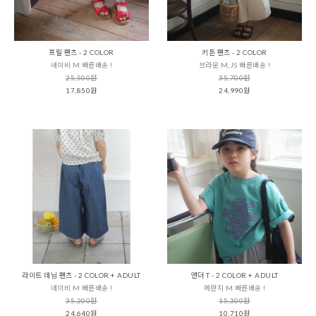
프릴 팬츠 - 2 COLOR
키튼 팬츠 - 2 COLOR
네이비 M 빠른배송 !
브라운 M,JS 빠른배송 !
25,500원
35,700원
17,850원
24,990원
라이트 데님 팬츠 - 2 COLOR + ADULT
앤더 T - 2 COLOR + ADULT
네이비 M 빠른배송 !
메란지 M 빠른배송 !
35,200원
15,300원
24,640원
10,710원