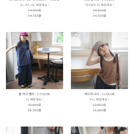
XL,JM,JXL 빠른배송 !
아이보리 M 빠른배송 !
49,300원
49,600원
34,510원
34,720원
론 카고 팬츠 - 2 COLOR
레이어 나시 - 3 COLOR
XL 빠른배송 !
M,L 빠른배송 !
40,800원
23,800원
28,560원
16,660원