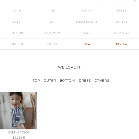
BY IN
TOP
BOTTOM
DRESS
OUTER
SET
SHOES&SOCKS
OTHERS
JUNIOR
BABY&MOM
SALE
ONLY YOU
OFFLINE
NOTICE
Q&A
REVIEW
WE LOVE IT
TOP
OUTER
BOTTOM
DRESS
OTHERS
브아 T - 2 COLOR
14,280원