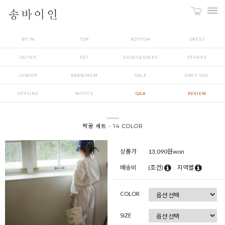
BY IN
TOP
BOTTOM
DRESS
OUTER
SET
SHOES&SOCKS
OTHERS
JUNIOR
BABY&MOM
SALE
ONLY YOU
OFFLINE
NOTICE
Q&A
REVIEW
짝꿍 세트 - 14 COLOR
상품가
13,090
원won
배송비
(조건)
지역별
COLOR
SIZE