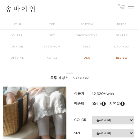
BY IN
TOP
BOTTOM
DRESS
OUTER
SET
SHOES&SOCKS
OTHERS
JUNIOR
BABY&MOM
SALE
ONLY YOU
OFFLINE
NOTICE
Q&A
REVIEW
루루 레깅스 - 3 COLOR
상품가
12,320
원won
배송비
(조건)
지역별
COLOR
SIZE