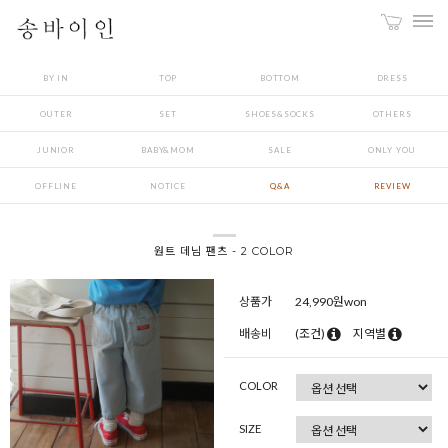
BY IN
TOP
BOTTOM
DRESS
OUTER
SET
SHOES&SOCKS
OTHERS
JUNIOR
BABY&MOM
SALE
ONLY YOU
OFFLINE
NOTICE
Q&A
REVIEW
원트 데님 팬츠 - 2 COLOR
상품가
24,990
원won
배송비
(조건)
지역별
COLOR
SIZE