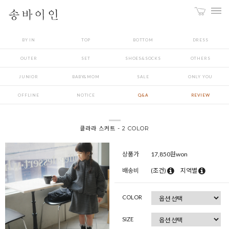
BY IN
TOP
BOTTOM
DRESS
OUTER
SET
SHOES&SOCKS
OTHERS
JUNIOR
BABY&MOM
SALE
ONLY YOU
OFFLINE
NOTICE
Q&A
REVIEW
클라라 스커트 - 2 COLOR
상품가
17,850
원won
배송비
(조건)
지역별
COLOR
SIZE