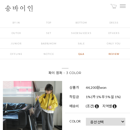
BY IN
TOP
BOTTOM
DRESS
OUTER
SET
SHOES&SOCKS
OTHERS
JUNIOR
BABY&MOM
SALE
ONLY YOU
OFFLINE
NOTICE
Q&A
REVIEW
파이 점퍼 - 3 COLOR
상품가
44,200
원won
적립금
1% (카 1% 무 5% 실 1%)
배송비
(조건)
지역별
COLOR