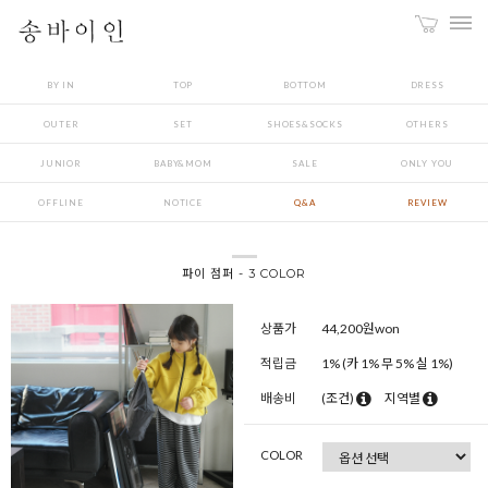
BY IN
TOP
BOTTOM
DRESS
OUTER
SET
SHOES&SOCKS
OTHERS
JUNIOR
BABY&MOM
SALE
ONLY YOU
OFFLINE
NOTICE
Q&A
REVIEW
파이 점퍼 - 3 COLOR
상품가
44,200
원won
적립금
1% (카 1% 무 5% 실 1%)
배송비
(조건)
지역별
COLOR