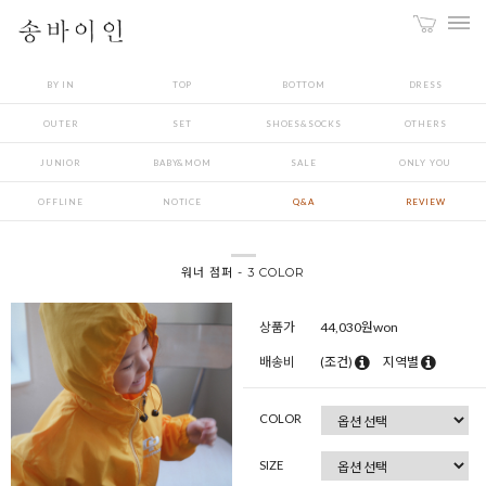
BY IN
TOP
BOTTOM
DRESS
OUTER
SET
SHOES&SOCKS
OTHERS
JUNIOR
BABY&MOM
SALE
ONLY YOU
OFFLINE
NOTICE
Q&A
REVIEW
워너 점퍼 - 3 COLOR
상품가
44,030
원won
배송비
(조건)
지역별
COLOR
SIZE