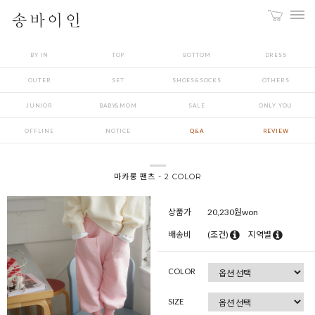
BY IN
TOP
BOTTOM
DRESS
OUTER
SET
SHOES&SOCKS
OTHERS
JUNIOR
BABY&MOM
SALE
ONLY YOU
OFFLINE
NOTICE
Q&A
REVIEW
마카롱 팬츠 - 2 COLOR
상품가
20,230
원won
배송비
(조건)
지역별
COLOR
SIZE