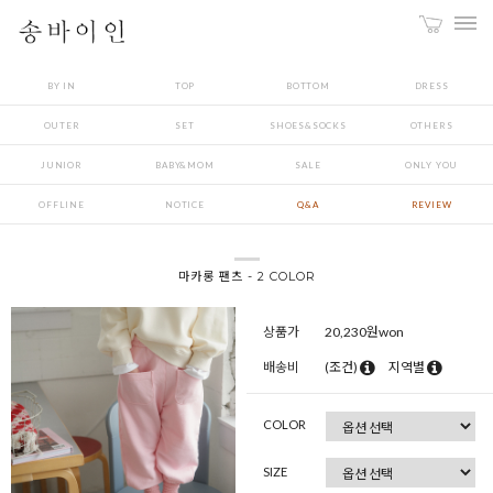
BY IN
TOP
BOTTOM
DRESS
OUTER
SET
SHOES&SOCKS
OTHERS
JUNIOR
BABY&MOM
SALE
ONLY YOU
OFFLINE
NOTICE
Q&A
REVIEW
마카롱 팬츠 - 2 COLOR
상품가
20,230
원won
배송비
(조건)
지역별
COLOR
SIZE