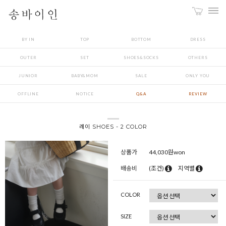
BY IN
TOP
BOTTOM
DRESS
OUTER
SET
SHOES&SOCKS
OTHERS
JUNIOR
BABY&MOM
SALE
ONLY YOU
OFFLINE
NOTICE
Q&A
REVIEW
레이 SHOES - 2 COLOR
상품가
44,030
원won
배송비
(조건)
지역별
COLOR
SIZE