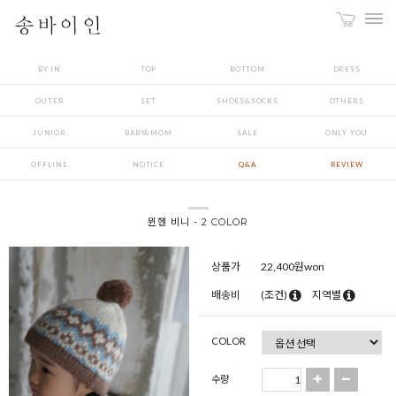
BY IN
TOP
BOTTOM
DRESS
OUTER
SET
SHOES&SOCKS
OTHERS
JUNIOR
BABY&MOM
SALE
ONLY YOU
OFFLINE
NOTICE
Q&A
REVIEW
뮌헨 비니 - 2 COLOR
상품가
22,400
원won
배송비
(조건)
지역별
COLOR
수량