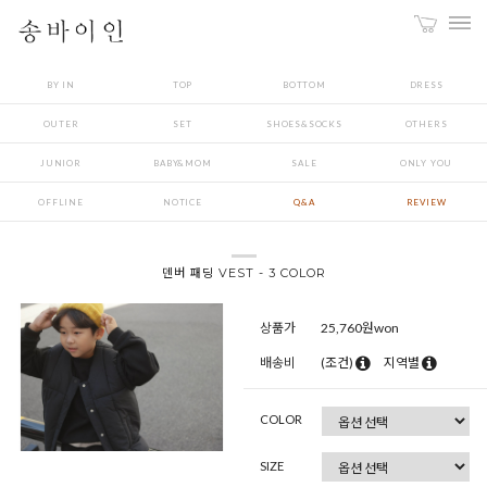
BY IN
TOP
BOTTOM
DRESS
OUTER
SET
SHOES&SOCKS
OTHERS
JUNIOR
BABY&MOM
SALE
ONLY YOU
OFFLINE
NOTICE
Q&A
REVIEW
덴버 패딩 VEST - 3 COLOR
상품가
25,760
원won
배송비
(조건)
지역별
COLOR
SIZE